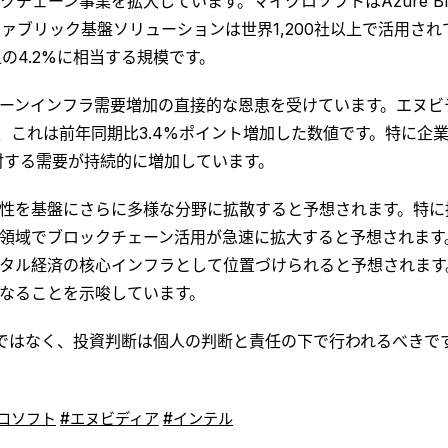
ン事業を拡大しています。マイクロソフトはAzure Blockch
ァブリック基盤ソリューションは世界1,200社以上で活用され
の4.2%に相当する規模です。
ーンインフラ需要増加の直接的な恩恵を受けています。エヌビ
を占め、これは前年同期比3.4%ポイント増加した数値です。特に
対する需要が持続的に増加しています。
性を基盤にさらに多様な分野に拡散すると予想されます。特に
領域でブロックチェーン活用が急速に拡大すると予想されます。
タル経済の核心インフラとして位置づけられると予想されます
なることを示唆しています。
ではなく、投資判断は個人の判断と責任の下で行われるべきで
ロソフト
#エヌビディア
#インテル