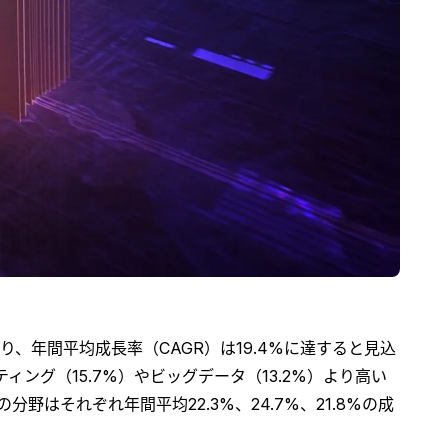
おり、年間平均成長率（CAGR）は19.4%に達すると見込
ング（15.7%）やビッグデータ（13.2%）より高い
それぞれ年間平均22.3%、24.7%、21.8%の成