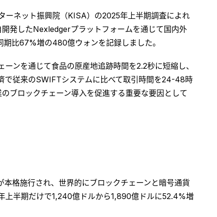
ネット振興院（KISA）の2025年上半期調査によれ
開発したNexledgerプラットフォームを通じて国内外
同期比67%増の480億ウォンを記録しました。
ーンを通じて食品の原産地追跡時間を2.2秒に短縮し、
で従来のSWIFTシステムに比べて取引時間を24-48時
業のブロックチェーン導入を促進する重要な要因として
）が本格施行され、世界的にブロックチェーンと暗号通貨
期だけで1,240億ドルから1,890億ドルに52.4%増