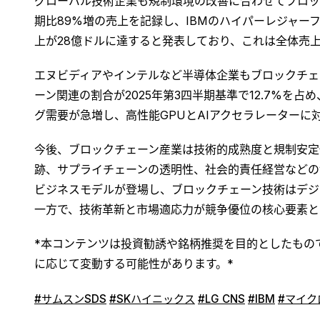
グローバル技術企業も規制環境の改善に合わせてブロックチェー
期比89%増の売上を記録し、IBMのハイパーレジャーフ
上が28億ドルに達すると発表しており、これは全体売上
エヌビディアやインテルなど半導体企業もブロックチェ
ーン関連の割合が2025年第3四半期基準で12.7%
グ需要が急増し、高性能GPUとAIアクセラレーターに
今後、ブロックチェーン産業は技術的成熟度と規制安定
跡、サプライチェーンの透明性、社会的責任経営などの
ビジネスモデルが登場し、ブロックチェーン技術はデジ
一方で、技術革新と市場適応力が競争優位の核心要素と
*本コンテンツは投資勧誘や銘柄推奨を目的としたもの
に応じて変動する可能性があります。*
#サムスンSDS
#SKハイニックス
#LG CNS
#IBM
#マイク