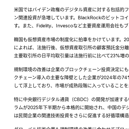
米国ではバイデン政権のデジタル資産に対する包括的フ
ン関連投資が急増しています。BlackRockのビットコ
す。また、Fidelity、Invescoなど主要資産運
韓国も仮想資産市場の制度化に拍車をかけています。2
によれば、法施行後、仮想資産取引所の顧客預託金分離
主要取引所の日平均取引量は法施行前に比べて23%増の8
規制環境の改善は企業のブロックチェーン投資決定にも
クチェーン導入の主要な障壁とした企業が2024年の74
して浮上しており、市場が成熟段階に入っていることを
特に中央銀行デジタル通貨（CBDC）の開発が加速す
ラムが2025年下半期から本格的に開始され、中国のデ
は民間企業の関連技術投資をさらに促進する好循環構造