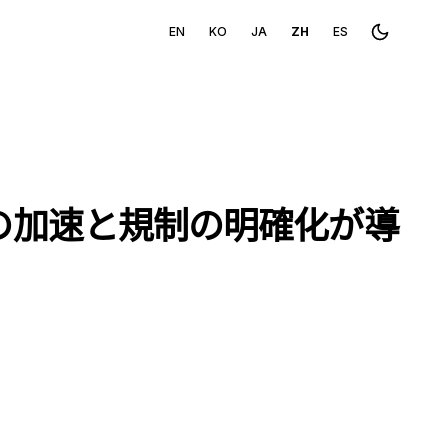
EN
KO
JA
ZH
ES
Toggle th
の加速と規制の明確化が導