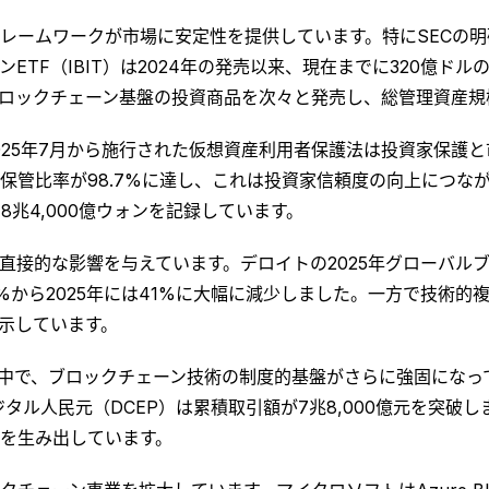
レームワークが市場に安定性を提供しています。特にSECの
インETF（IBIT）は2024年の発売以来、現在までに320億
用会社もブロックチェーン基盤の投資商品を次々と発売し、総管理資産
025年7月から施行された仮想資産利用者保護法は投資家保護
保管比率が98.7%に達し、これは投資家信頼度の向上につな
兆4,000億ウォンを記録しています。
直接的な影響を与えています。デロイトの2025年グローバル
%から2025年には41%に大幅に減少しました。一方で技術的
示しています。
る中で、ブロックチェーン技術の制度的基盤がさらに強固になっ
ジタル人民元（DCEP）は累積取引額が7兆8,000億元を突
を生み出しています。